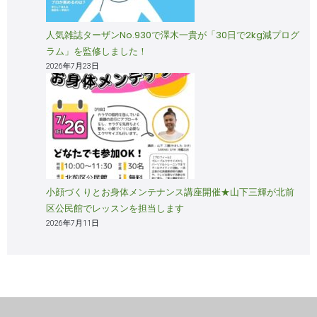
人気雑誌ターザンNo.930で澤木一貴が「30日で2kg減プログ
ラム」を監修しました！
2026年7月23日
小顔づくりとお身体メンテナンス講座開催★山下三輝が北前
区公民館でレッスンを担当します
2026年7月11日