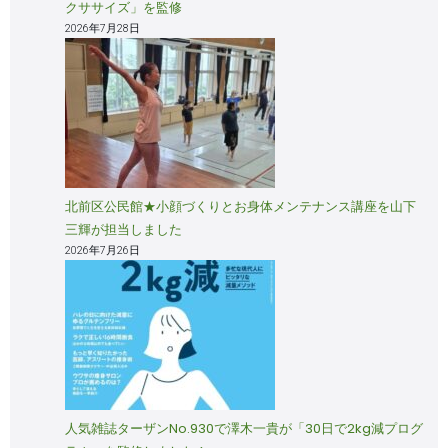
クササイズ」を監修
2026年7月28日
北前区公民館★小顔づくりとお身体メンテナンス講座を山下
三輝が担当しました
2026年7月26日
人気雑誌ターザンNo.930で澤木一貴が「30日で2kg減プログ