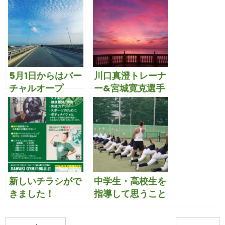
5月1日からはバー
川口真澄トレーナ
チャルオープ
ー&宮城寛克選手
ン！！
ご来館！
新しいチラシがで
中学生・高校生を
きました！
指導して思うこと