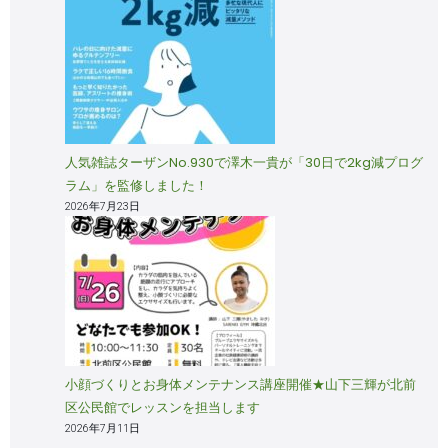
人気雑誌ターザンNo.930で澤木一貴が「30日で2kg減プログ
ラム」を監修しました！
2026年7月23日
小顔づくりとお身体メンテナンス講座開催★山下三輝が北前
区公民館でレッスンを担当します
2026年7月11日