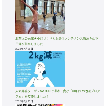
北前区公民館★小顔づくりとお身体メンテナンス講座を山下
三輝が担当しました
2026年7月26日
人気雑誌ターザンNo.930で澤木一貴が「30日で2kg減プログ
ラム」を監修しました！
2026年7月23日