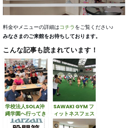
コチラ
料金やメニューの詳細は
をご覧ください♪
みなさまのご来館をお待ちしております。
こんな記事も読まれています！
学校法人SOLA沖
SAWAKI GYM フ
縄学園へ行ってき
ィットネスフェス
ました♬
タの模様