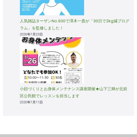
人気雑誌ターザンNo.930で澤木一貴が「30日で2kg減プログ
ラム」を監修しました！
2026年7月23日
小顔づくりとお身体メンテナンス講座開催★山下三輝が北前
区公民館でレッスンを担当します
2026年7月11日