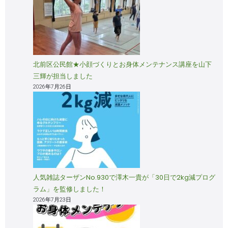
北前区公民館★小顔づくりとお身体メンテナンス講座を山下
三輝が担当しました
2026年7月26日
人気雑誌ターザンNo.930で澤木一貴が「30日で2kg減プログ
ラム」を監修しました！
2026年7月23日