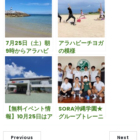
7月25日（土）朝
アラハビーチヨガ
9時からアラハビ
の模様
ーチで無料ヨガレ
ッスンやります♪
【無料イベント情
SORA沖縄学園★
報】10月25日はア
グループトレーニ
グレドーム北谷で
ングの模様
フィットネスフェ
Previous
Next
スタ