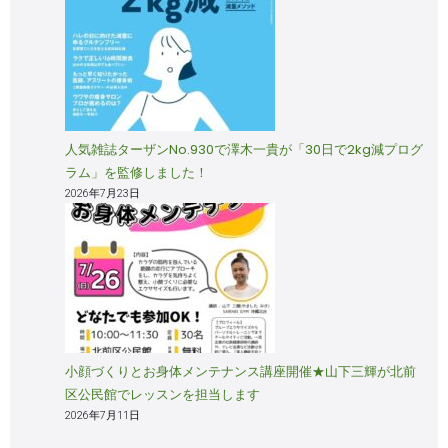
人気雑誌ターザンNo.930で澤木一貴が「30日で2kg減プログ
ラム」を監修しました！
2026年7月23日
小顔づくりとお身体メンテナンス講座開催★山下三輝が北前
区公民館でレッスンを担当します
2026年7月11日