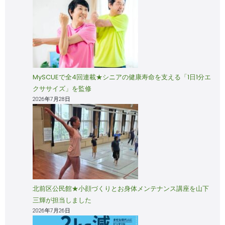
MySCUEで全4回連載★シニアの健康寿命を支える「1日1分エ
クササイズ」を監修
2026年7月28日
北前区公民館★小顔づくりとお身体メンテナンス講座を山下
三輝が担当しました
2026年7月26日